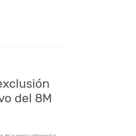
exclusión
vo del 8M
s de la pesca artesanal e