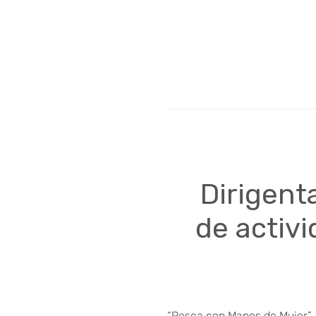
Dirigent
de activ
“Pesca con Manos de Mujer”, 