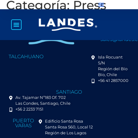
Categoría:
Press
RUT: 92.387.000-8
FÁBRICA DE HARI
sales@landes.c
TALCAHUANO
Isla Rocuant
S/N
Región del Bío
Bío, Chile
+56 41 2857000
SANTIAGO
Av. Tajamar Nº183 Of. 702
Las Condes, Santiago, Chile
+56 2 2233 7151
PUERTO
Edificio Santa Rosa
VARAS
Santa Rosa 560, Local 12
Región de Los Lagos