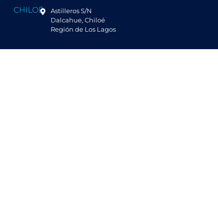
CHILOÉ
Astilleros S/N
Dalcahue, Chiloé
Región de Los Lagos