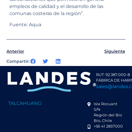
empleos de calidad y el desarrollo de las
comunas costeras de la región”.
Fuente: Aqua
Anterior
Siguiente
Compartir:
RUT: 92.387.000-8
FÁBRICA DE HARI
sales@landes.c
TALCAHUANO
Isla Rocuant
S/N
Región del Bío
Bío, Chile
+56 41 2857000