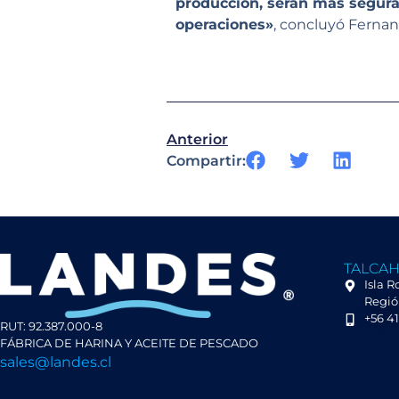
producción, serán más seguras
operaciones»
, concluyó Fernan
Anterior
Compartir:
TALCA
Isla 
Región
+56 4
RUT: 92.387.000-8
FÁBRICA DE HARINA Y ACEITE DE PESCADO
sales@landes.cl