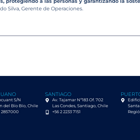
, protegiendo a las personas y garantizando la soste
do Silva, Gerente de Operaciones.
HUANO
SANTIAGO
PUERT
Rocuant S/N
Av. Tajamar Nº183 Of. 702
Edific
 del Bío Bío, Chile
Las Condes, Santiago, Chile
Santa 
1 2857000
+56 2 2233 7151
Regió