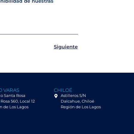
nibilidad de nuestras
Siguiente
O VARAS
CHILOÉ
io Santa Rosa
Astilleros S/N
Rosa 560, Local 12
Dalcahue, Chiloé
n de Los Lagos
Región de Los Lagos