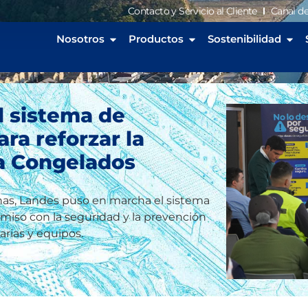
Contacto y Servicio al Cliente
Canal d
Nosotros
Productos
Sostenibilidad
 sistema de
ra reforzar la
ta Congelados
nas, Landes puso en marcha el sistema
iso con la seguridad y la prevención
rias y equipos.