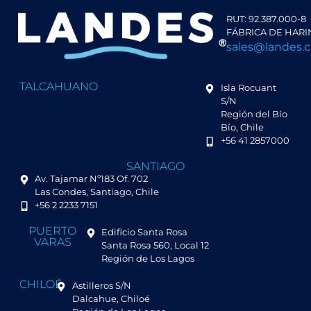
RUT: 92.387.000-8
FÁBRICA DE HARI
sales@landes.c
TALCAHUANO
Isla Rocuant
S/N
Región del Bío
Bío, Chile
+56 41 2857000
SANTIAGO
Av. Tajamar Nº183 Of. 702
Las Condes, Santiago, Chile
+56 2 2233 7151
PUERTO
Edificio Santa Rosa
VARAS
Santa Rosa 560, Local 12
Región de Los Lagos
CHILOÉ
Astilleros S/N
Dalcahue, Chiloé