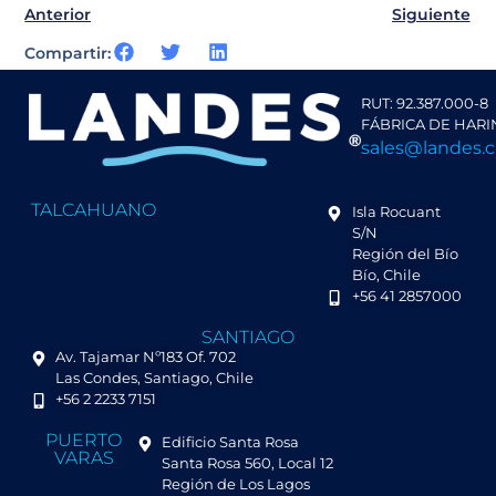
Anterior
Siguiente
Compartir:
RUT: 92.387.000-8
FÁBRICA DE HARI
sales@landes.c
TALCAHUANO
Isla Rocuant
S/N
Región del Bío
Bío, Chile
+56 41 2857000
SANTIAGO
Av. Tajamar Nº183 Of. 702
Las Condes, Santiago, Chile
+56 2 2233 7151
PUERTO
Edificio Santa Rosa
VARAS
Santa Rosa 560, Local 12
Región de Los Lagos