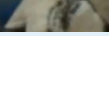
NUESTROS SOCIOS
PESCADORES
ARTESANALES
La pesca industrial se sustenta con el trabajo del
mundo artesanal: más del 60% de lo procesado en
nuestras plantas proviene de pescadores
artesanales que nos abastecen de jibia, sardina,
reineta y albacora, entre otros productos.