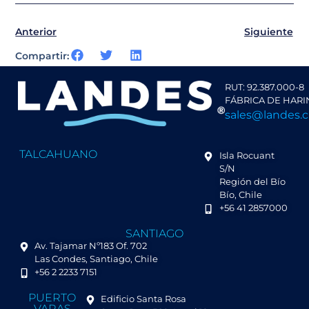
Anterior
Siguiente
Compartir:
RUT: 92.387.000-8
FÁBRICA DE HARI
sales@landes.c
TALCAHUANO
Isla Rocuant
S/N
Región del Bío
Bío, Chile
+56 41 2857000
SANTIAGO
Av. Tajamar Nº183 Of. 702
Las Condes, Santiago, Chile
+56 2 2233 7151
PUERTO
Edificio Santa Rosa
VARAS