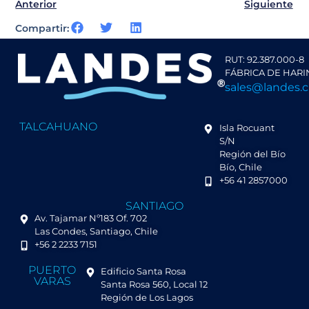
Anterior
Siguiente
Compartir:
RUT: 92.387.000-8
FÁBRICA DE HARI
sales@landes.c
TALCAHUANO
Isla Rocuant
S/N
Región del Bío
Bío, Chile
+56 41 2857000
SANTIAGO
Av. Tajamar Nº183 Of. 702
Las Condes, Santiago, Chile
+56 2 2233 7151
PUERTO
Edificio Santa Rosa
VARAS
Santa Rosa 560, Local 12
Región de Los Lagos