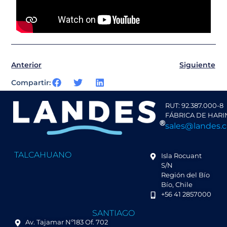
Anterior
Siguiente
Compartir:
RUT: 92.387.000-8
FÁBRICA DE HARI
sales@landes.c
TALCAHUANO
Isla Rocuant
S/N
Región del Bío
Bío, Chile
+56 41 2857000
SANTIAGO
Av. Tajamar Nº183 Of. 702